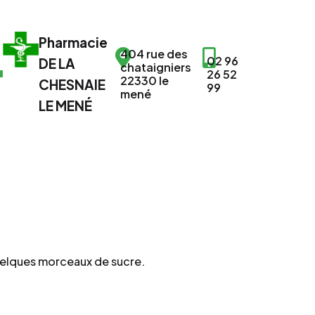
Pharmacie
404 rue des
02 96
DE LA
chataigniers
26 52
22330 le
CHESNAIE
99
mené
LE MENÉ
elques morceaux de sucre.