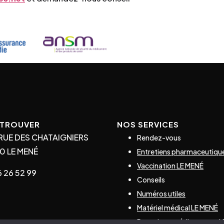
ETROUVER
NOS SERVICES
RUE DES CHATAIGNIERS
Rendez-vous
0 LE MENÉ
Entretiens pharmaceutiqu
Vaccination LE MENÉ
 26 52 99
Conseils
Numéros utiles
Matériel médical LE MENÉ
Recyclage médicaments L