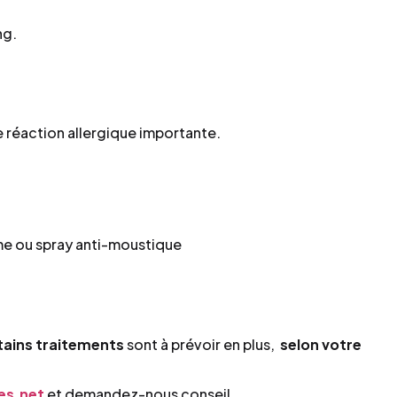
ng.
 réaction allergique importante.
me ou spray anti-moustique
tains traitements
sont à prévoir en plus,
selon votre
es.net
et demandez-nous conseil