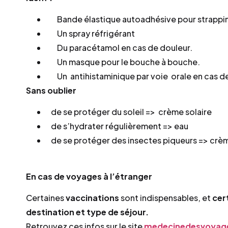
Bande élastique autoadhésive pour strappi
Un spray réfrigérant
Du paracétamol en cas de douleur.
Un masque pour le bouche à bouche.
Un antihistaminique par voie orale en cas de
Sans oublier
de se protéger du soleil => crème solaire
de s’hydrater régulièrement => eau
de se protéger des insectes piqueurs => crè
En cas de voyages à l’étranger
Certaines
vaccinations
sont indispensables, et
cer
destination et type de séjour.
Retrouvez ces infos sur le site
medecinedesvoyag