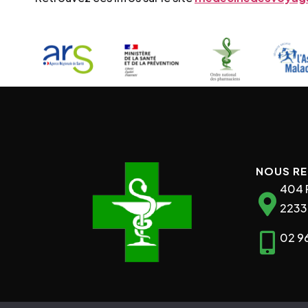
NOUS R
404 
2233
02 96